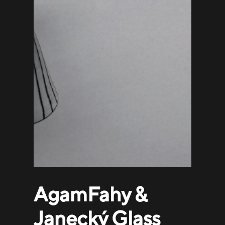
AgamFahy &
Janecký Glass